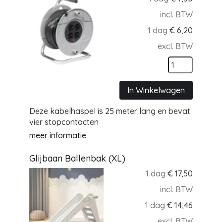
incl. BTW
1 dag
€
6,20
excl. BTW
In Winkelwagen
Deze kabelhaspel is 25 meter lang en bevat
vier stopcontacten
meer informatie
Glijbaan Ballenbak (XL)
1 dag
€
17,50
incl. BTW
1 dag
€
14,46
excl. BTW