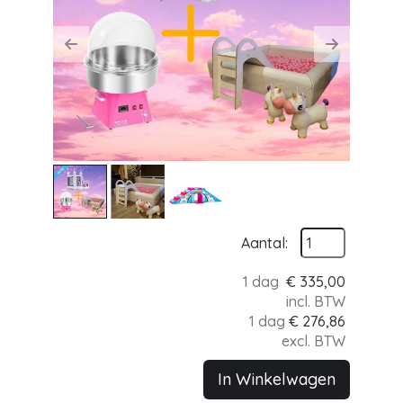
Previous
Next
Aantal:
1 dag
€
335,00
incl. BTW
1 dag
€
276,86
excl. BTW
In Winkelwagen