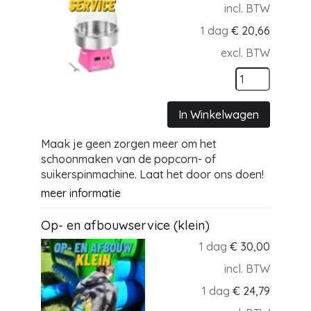
incl. BTW
1 dag
€
20,66
excl. BTW
In Winkelwagen
Maak je geen zorgen meer om het
schoonmaken van de popcorn- of
suikerspinmachine. Laat het door ons doen!
meer informatie
Op- en afbouwservice (klein)
1 dag
€
30,00
incl. BTW
1 dag
€
24,79