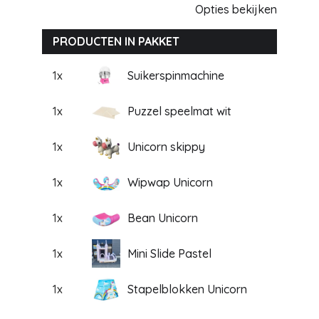
Opties bekijken
PRODUCTEN IN PAKKET
1x
Suikerspinmachine
1x
Puzzel speelmat wit
1x
Unicorn skippy
1x
Wipwap Unicorn
1x
Bean Unicorn
1x
Mini Slide Pastel
1x
Stapelblokken Unicorn