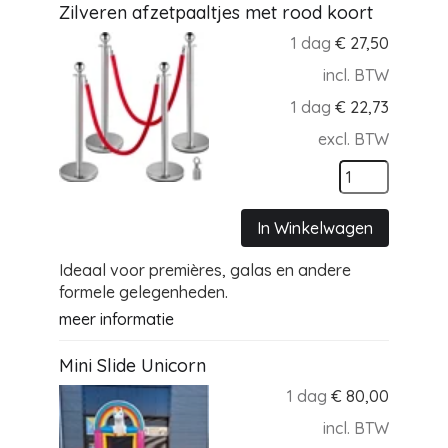
Zilveren afzetpaaltjes met rood koort
1 dag
€
27,50
incl. BTW
1 dag
€
22,73
excl. BTW
In Winkelwagen
Ideaal voor premières, galas en andere
formele gelegenheden.
meer informatie
Mini Slide Unicorn
1 dag
€
80,00
incl. BTW