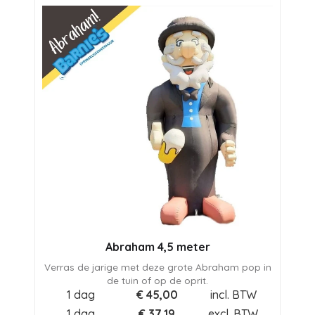
Abraham 4,5 meter
Verras de jarige met deze grote Abraham pop in
de tuin of op de oprit.
1 dag
€
45,00
incl. BTW
1 dag
€
37,19
excl. BTW