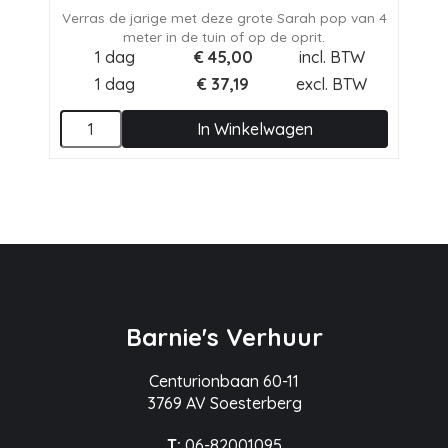
Verras de jarige met deze grote Sarah pop van 4
meter in de tuin of op de oprit.
1 dag
€
45,00
incl. BTW
1 dag
€
37,19
excl. BTW
In Winkelwagen
Barnie's Verhuur
Centurionbaan 60-11
3769 AV Soesterberg
T:
06-82001095