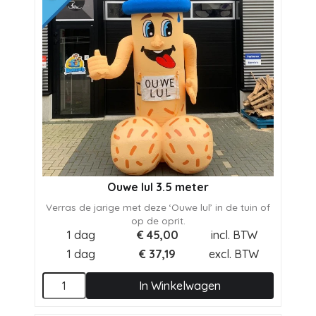
Ouwe lul 3.5 meter
Verras de jarige met deze ‘Ouwe lul’ in de tuin of
op de oprit.
1 dag
€
45,00
incl. BTW
1 dag
€
37,19
excl. BTW
In Winkelwagen