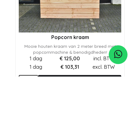
Popcorn kraam
Mooie houten kraam van 2 meter breed met
popcornmachine & benodigdheden!
1 dag
€
125,00
incl. BTW
1 dag
€
103,31
excl. BTW
In Winkelwagen