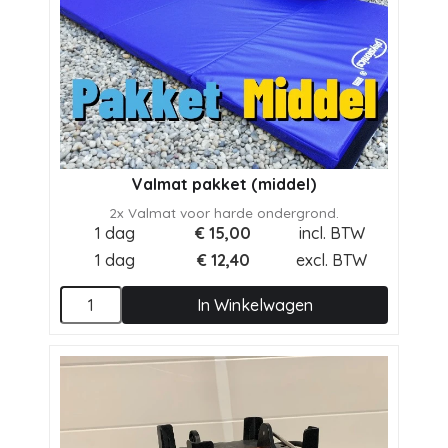
Valmat pakket (middel)
2x Valmat voor harde ondergrond.
1 dag
€
15,00
incl. BTW
1 dag
€
12,40
excl. BTW
In Winkelwagen