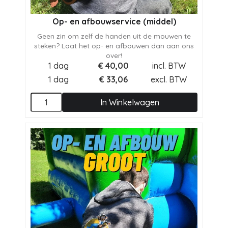
Op- en afbouwservice (middel)
Geen zin om zelf de handen uit de mouwen te
steken? Laat het op- en afbouwen dan aan ons
over!
1 dag
€
40,00
incl. BTW
1 dag
€
33,06
excl. BTW
In Winkelwagen