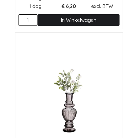
1 dag
€
6,20
excl. BTW
In Winkelwagen