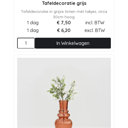
Tafeldecoratie grijs
Tafeldecoratie in grijze tinten mét takjes, circa
30cm hoog.
1 dag
€
7,50
incl. BTW
1 dag
€
6,20
excl. BTW
In Winkelwagen