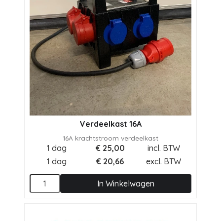
Verdeelkast 16A
16A krachtstroom verdeelkast
1 dag
€
25,00
incl. BTW
1 dag
€
20,66
excl. BTW
In Winkelwagen