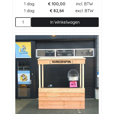
1 dag
€
100,00
incl. BTW
1 dag
€
82,64
excl. BTW
In Winkelwagen