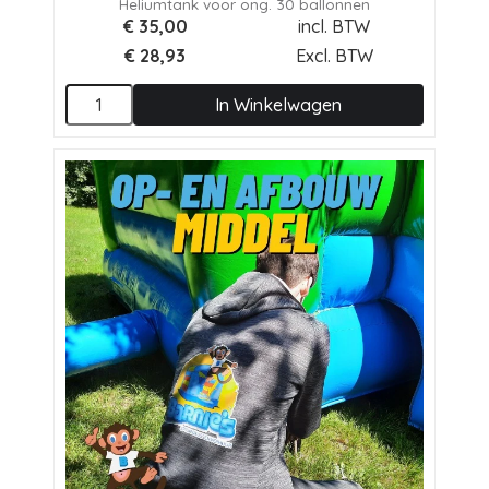
Heliumtank voor ong. 30 ballonnen
€
35,00
incl. BTW
€
28,93
Excl. BTW
In Winkelwagen