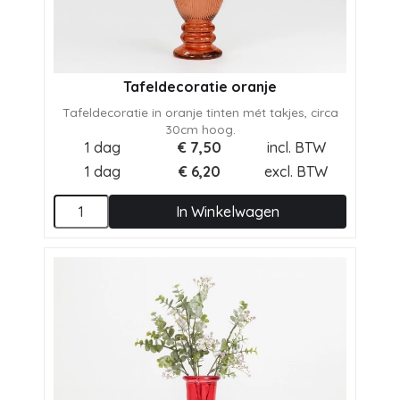
Tafeldecoratie oranje
Tafeldecoratie in oranje tinten mét takjes, circa
30cm hoog.
1 dag
€
7,50
incl. BTW
1 dag
€
6,20
excl. BTW
In Winkelwagen