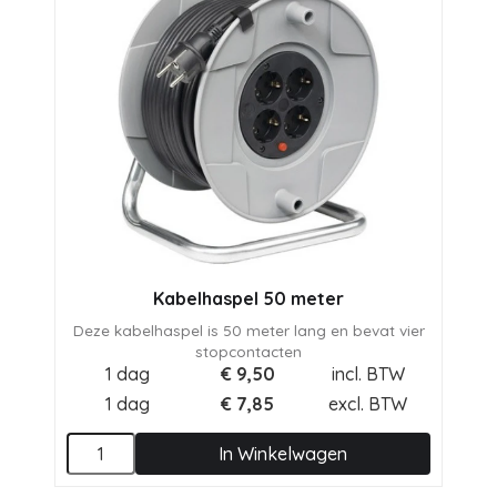
Kabelhaspel 50 meter
Deze kabelhaspel is 50 meter lang en bevat vier
stopcontacten
1 dag
€
9,50
incl. BTW
1 dag
€
7,85
excl. BTW
In Winkelwagen