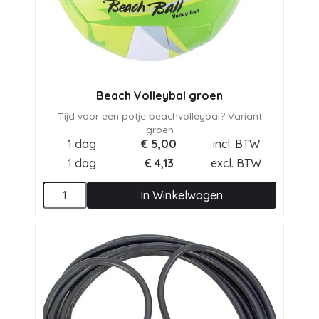
Beach Volleybal groen
Tijd voor een potje beachvolleybal? Variant
groen
1 dag
€
5,00
incl. BTW
1 dag
€
4,13
excl. BTW
In Winkelwagen