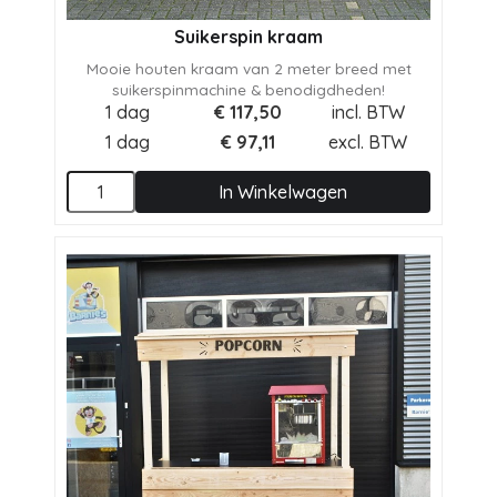
Suikerspin kraam
Mooie houten kraam van 2 meter breed met
suikerspinmachine & benodigdheden!
1 dag
€
117,50
incl. BTW
1 dag
€
97,11
excl. BTW
In Winkelwagen