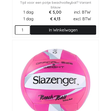
Tijd voor een potje beachvolleybal? Variant
blauw
1 dag
€
5,00
incl. BTW
1 dag
€
4,13
excl. BTW
In Winkelwagen