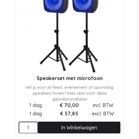
Speakerset met microfoon
Wil jij voor je feest, evenement of sportdag
speakers huren? Kies dan voor deze
geluidsinstallatie!
1 dag
€
70,00
incl. BTW
1 dag
€
57,85
excl. BTW
In Winkelwagen