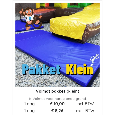
Valmat pakket (klein)
1x Valmat voor harde ondergrond.
1 dag
€
10,00
incl. BTW
1 dag
€
8,26
excl. BTW