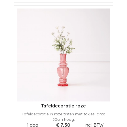
Tafeldecoratie roze
Tafeldecoratie in roze tinten mét takjes, circa
30cm hoog.
1 dag
€
7,50
incl. BTW