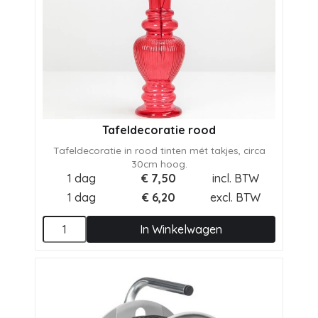
Tafeldecoratie rood
Tafeldecoratie in rood tinten mét takjes, circa
30cm hoog.
1 dag
€
7,50
incl. BTW
1 dag
€
6,20
excl. BTW
In Winkelwagen