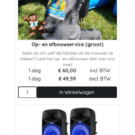
Op- en afbouwservice (groot)
Geen zin om zelf de handen uit de mouwen te
steken? Laat het op- en afbouwen dan aan ons
over!
1 dag
€
60,00
incl. BTW
1 dag
€
49,59
excl. BTW
In Winkelwagen