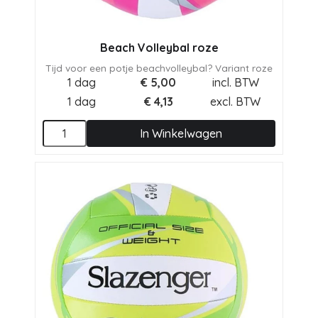
Beach Volleybal roze
Tijd voor een potje beachvolleybal? Variant roze
1 dag
€
5,00
incl. BTW
1 dag
€
4,13
excl. BTW
In Winkelwagen