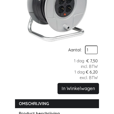
Aantal:
1 dag
€
7,50
incl. BTW
1 dag
€
6,20
excl. BTW
In Winkelwagen
OMSCHRIJVING
Product beschrijving