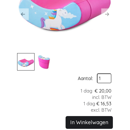
Previous
Next
Aantal:
1 dag
€
20,00
incl. BTW
1 dag
€
16,53
excl. BTW
In Winkelwagen