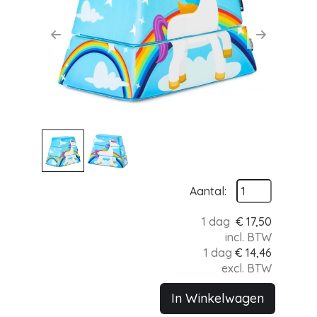
Previous
Next
Aantal:
1 dag
€
17,50
incl. BTW
1 dag
€
14,46
excl. BTW
In Winkelwagen