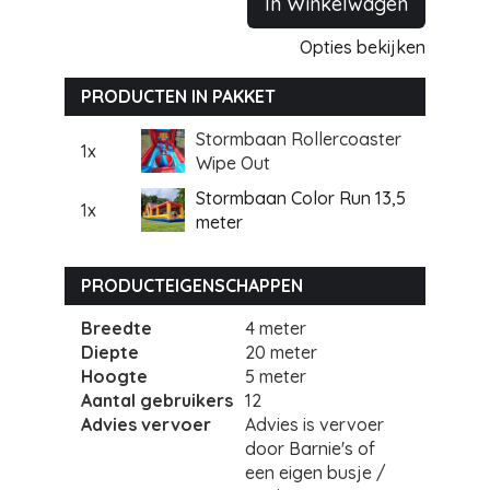
In Winkelwagen
Opties bekijken
PRODUCTEN IN PAKKET
Stormbaan Rollercoaster
1x
Wipe Out
Stormbaan Color Run 13,5
1x
meter
PRODUCTEIGENSCHAPPEN
Breedte
4 meter
Diepte
20 meter
Hoogte
5 meter
Aantal gebruikers
12
Advies vervoer
Advies is vervoer
door Barnie's of
een eigen busje /