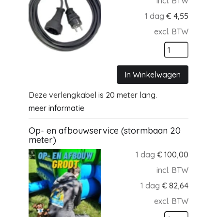
incl. BTW
1 dag
€
4,55
excl. BTW
In Winkelwagen
Deze verlengkabel is 20 meter lang.
meer informatie
Op- en afbouwservice (stormbaan 20
meter)
1 dag
€
100,00
incl. BTW
1 dag
€
82,64
excl. BTW