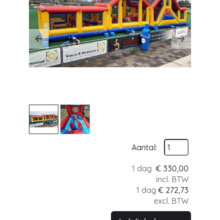
Previous
Next
Aantal:
1 dag
€
330,00
incl. BTW
1 dag
€
272,73
excl. BTW