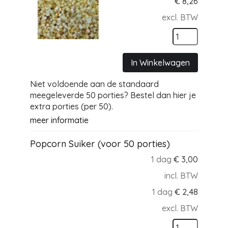
€
8,26
excl. BTW
In Winkelwagen
Niet voldoende aan de standaard
meegeleverde 50 porties? Bestel dan hier je
extra porties (per 50).
meer informatie
Popcorn Suiker (voor 50 porties)
1 dag
€
3,00
incl. BTW
1 dag
€
2,48
excl. BTW