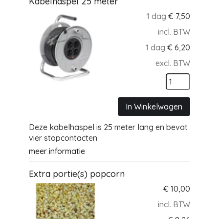
Kabelhaspel 25 meter
1 dag
€
7,50
incl. BTW
1 dag
€
6,20
excl. BTW
In Winkelwagen
Deze kabelhaspel is 25 meter lang en bevat
vier stopcontacten
meer informatie
Extra portie(s) popcorn
€
10,00
incl. BTW