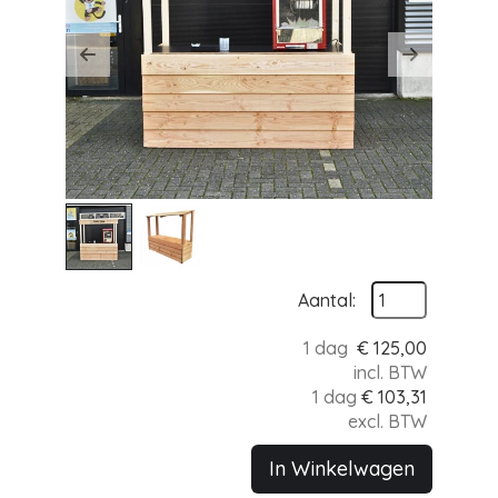
Previous
Next
Aantal:
1 dag
€
125,00
incl. BTW
1 dag
€
103,31
excl. BTW
In Winkelwagen