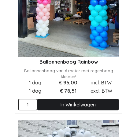
Ballonnenboog Rainbow
Ballonnenboog van 6 meter met regenboog
kleuren!
1 dag
€
95,00
incl. BTW
1 dag
€
78,51
excl. BTW
In Winkelwagen