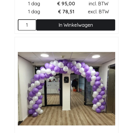
1 dag
€
95,00
incl. BTW
1 dag
€
78,51
excl. BTW
In Winkelwagen