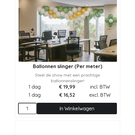
Ballonnen slinger (Per meter)
Steel de show met een prachtige
ballonnenslinger!
1 dag
€
19,99
incl. BTW
1 dag
€
16,52
excl. BTW
In Winkelwagen