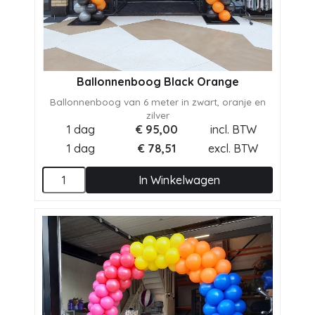
Ballonnenboog Black Orange
Ballonnenboog van 6 meter in zwart, oranje en
zilver
1 dag
€
95,00
incl. BTW
1 dag
€
78,51
excl. BTW
In Winkelwagen