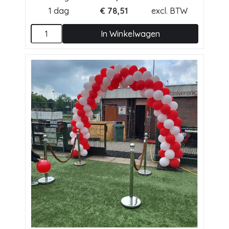
1 dag
€
78,51
excl. BTW
In Winkelwagen