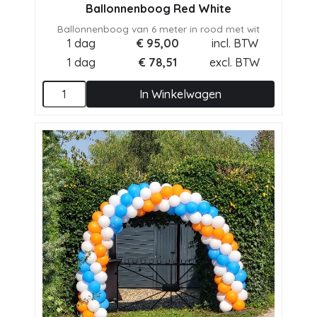
Ballonnenboog Red White
Ballonnenboog van 6 meter in rood met wit
1 dag
€
95,00
incl. BTW
1 dag
€
78,51
excl. BTW
In Winkelwagen