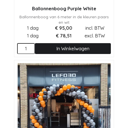
Ballonnenboog Purple White
Ballonnenboog van 6 meter in de kleuren paars
en wit
1 dag
€
95,00
incl. BTW
1 dag
€
78,51
excl. BTW
In Winkelwagen