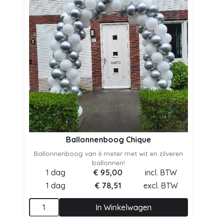
Ballonnenboog Chique
Ballonnenboog van 6 meter met wit en zilveren
ballonnen!
1 dag
€
95,00
incl. BTW
1 dag
€
78,51
excl. BTW
In Winkelwagen