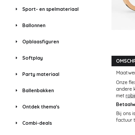
Sport- en spelmateriaal
Ballonnen
Opblaasfiguren
Softplay
OMSCHR
Maatwe
Party materiaal
Onze fle
andere k
Ballenbakken
met
rob
Betaalw
Ontdek thema's
Bij ons 
factuur 
Combi-deals