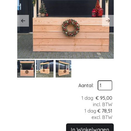
Previous
Next
Aantal:
1 dag
€
95,00
incl. BTW
1 dag
€
78,51
excl. BTW
In Winkelwagen