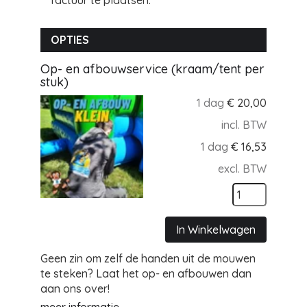
factuur te plaatsen.
OPTIES
Op- en afbouwservice (kraam/tent per
stuk)
1 dag
€
20,00
incl. BTW
1 dag
€
16,53
excl. BTW
In Winkelwagen
Geen zin om zelf de handen uit de mouwen
te steken? Laat het op- en afbouwen dan
aan ons over!