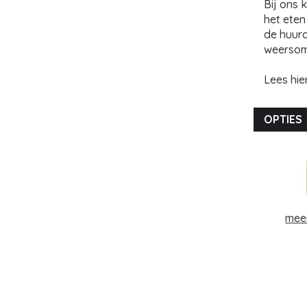
Bij ons 
het eten
de huurd
weersom
Lees hi
OPTIES
meer