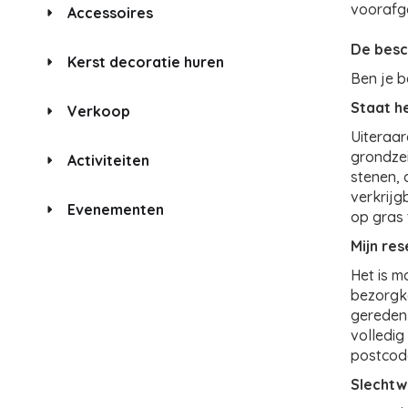
voorafga
Accessoires
De besc
Kerst decoratie huren
Ben je b
Staat h
Verkoop
Uiteraar
grondzei
Activiteiten
stenen, 
verkrijg
Evenementen
op gras t
Mijn re
Het is m
bezorgko
gereden 
volledig
postcode
Slechtw