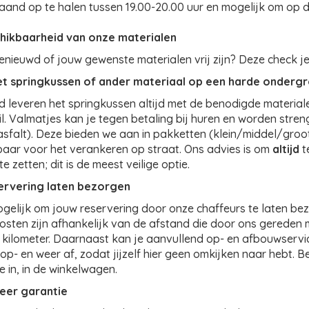
and op te halen tussen 19.00-20.00 uur en mogelijk om op 
hikbaarheid van onze materialen
enieuwd of jouw gewenste materialen vrij zijn? Deze check j
et springkussen of ander materiaal op een harde onderg
d leveren het springkussen altijd met de benodigde materia
l. Valmatjes kan je tegen betaling bij huren en worden stre
asfalt). Deze bieden we aan in pakketten (klein/middel/gro
baar voor het verankeren op straat. Ons advies is om
altijd
t
e zetten; dit is de meest veilige optie.
servering laten bezorgen
ogelijk om jouw reservering door onze chaffeurs te laten b
sten zijn afhankelijk van de afstand die door ons gereden 
kilometer. Daarnaast kan je aanvullend op- en afbouwserv
 op- en weer af, zodat jijzelf hier geen omkijken naar hebt
 in, in de winkelwagen.
eer garantie