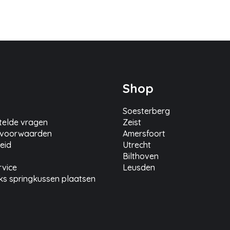
Shop
Soesterberg
telde vragen
Zeist
 voorwaarden
Amersfoort
eid
Utrecht
Bilthoven
rvice
Leusden
cks springkussen plaatsen