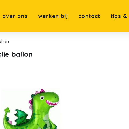
over ons
werken bij
contact
tips &
allon
olie ballon