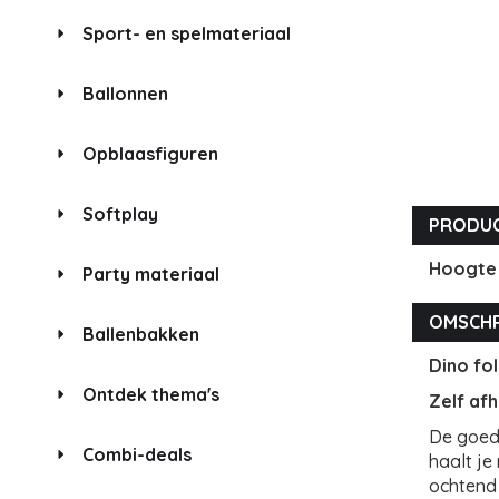
Sport- en spelmateriaal
Ballonnen
Opblaasfiguren
Softplay
PRODUC
Hoogte
Party materiaal
OMSCHR
Ballenbakken
Dino fol
Ontdek thema's
Zelf af
De goedk
Combi-deals
haalt je
ochtend 