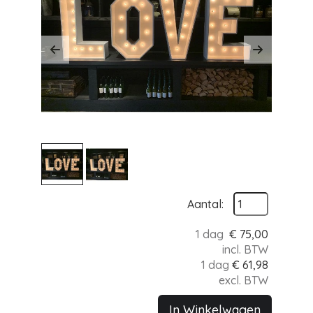
Previous
Next
Aantal:
1 dag
€
75,00
incl. BTW
1 dag
€
61,98
excl. BTW
In Winkelwagen