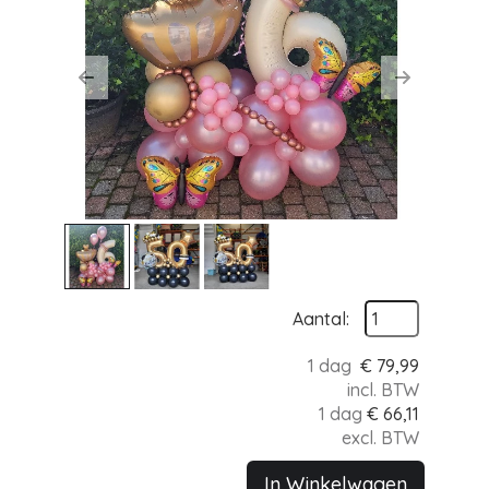
Previous
Next
Aantal:
1 dag
€
79,99
incl. BTW
1 dag
€
66,11
excl. BTW
In Winkelwagen